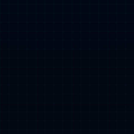
盛赞：你应该去皇马或阿森纳
2026-08-03 11:30:17
曝勇士愿考虑签下杜兰特联手库里 一年半前拒
绝无碍
2026-08-03 11:30:17
热门文章
喜讯！北京国安或以最小代价解约斯帕伊奇，
已锁定法甲天才中场
292
英超霸榜，意甲消失，这身价榜单比比分更残
酷
286
凯恩破门！德甲霸主狂飙：强势晋级4强，孔帕
尼目标直指三冠王