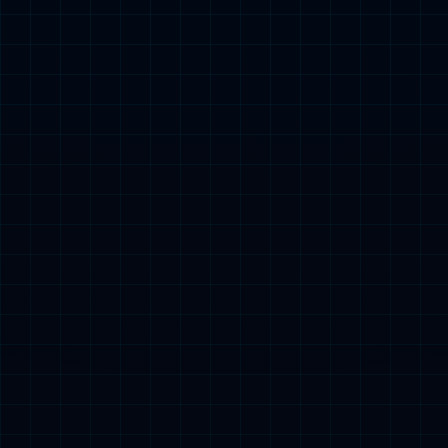
些”巨无霸”级别的德乙俱乐部，其球迷号召力甚至超过了许多国
家的顶级联赛冠军。
理性的狂野：升级战后球迷自律不冲场的故事
当锁定升级的那一刻到来时，费尔廷斯竞技场沸腾了。然而在狂
欢的背后，沙尔克球迷展现出了令人钦佩的克制与理性。没有发
生球迷冲入球场的混乱场面，庆祝活动在有序中进行。
这种自律背后是对俱乐部的深沉爱护。球迷们明白，俱乐部刚刚
经历了财政危机，任何额外的开销都可能给球队带来负担。他们
选择用歌声、掌声和泪水来庆祝，而不是可能带来罚款和安全风
险的冲动行为。这种理性中透露出的，正是沙尔克球迷文化的独
特之处——在狂热的支持下，永远保持着对俱乐部长远利益的思
考。
沙尔克04的升级，远不止是一个体育成就，它承载着多层面的重
要意义。
财政意义：德甲转播分成对俱乐部财政健康的巨大提振
据《图片报》报道，管理层测算，仅电视转播收入一项，在德甲