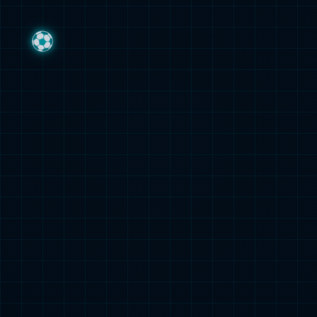
的数据。7场比赛，5个进球，3次助攻，场均直接参与进球超过1
个。更离谱的是，这位波黑前锋不是来养老的，他是沙尔克04冲
甲路上的绝对大腿。
哲科加盟的过程本身就充满了故事性。去年12月，他坐在佛罗伦
萨的替补席上，整场比赛没获得出场机会。赛后第二天，他独自
在房间里思考，然后拿起手机给沙尔克04的队友尼古拉·卡蒂奇发
了条消息：”你们还需要前锋吗？”电话立刻回了过来，一切推进
得异常顺利。哲科明确告诉主教练穆斯利奇：”钱对我来说不重
要。我收到过其他待遇丰厚得多的报价，但我根本不在乎。”
2026年1月22日，他以自由身加盟沙尔克04。三天后的德乙首
秀，第87分钟替补登场进球，以39岁314天的年纪打破德乙最年
长进球纪录。之前的纪录由鲁迪·博默保持，他在1996年11月以3
9岁75天进球。
焦点：门将卡里乌斯的救赎与证明
对于德国门将洛里斯·卡里乌斯来说，那段关于2018年欧冠决赛
的记忆至今仍萦绕不去。那个噩梦般的90分钟改变了他职业生涯
的轨迹，从此陷入了漫长的挣扎期。”整整7个月，我都没有走出