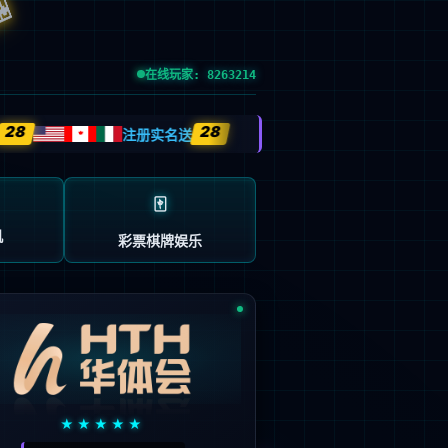
西甲
欧冠
关于我们
尽体能19+7助骑士活命
:30:25
浏览：76