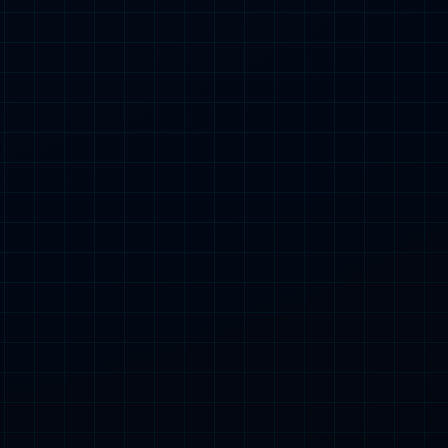
奇、锁定亚军、引爆转会窗……这一晚的多特蒙德，让人
，大家觉得下赛季他们能在欧冠赛场走多远？欢迎在评论区
下一篇：8000万解约金！红魔狂追德甲铁闸，卢克巴空降梦剧场？