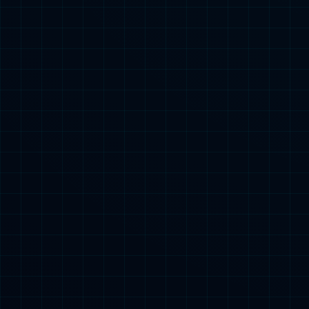
双线引援
正当球迷
本场比赛
首先，为
下了年仅
今加杜的
其次，为
级豪门的
更大的风
此外，早
结束后离