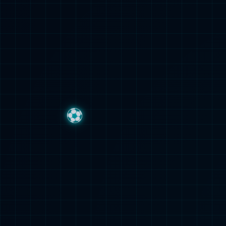
热评文章
凯恩破门！德甲霸主狂
飙：强势晋级4强，孔帕
尼目标直指三冠王
0
阿森纳噩耗：状态火热的
哈弗茨又倒了，争冠关键
战缺阵
北京时间
0
气息的比
意甲知名媒体谈卡马尔达
的亚军宝
的成长和未来，他还在努
力的成长
0
闪击落后
欧冠拜仁战胜皇马背后的
比赛的开
深层次原因，阿韦洛亚的