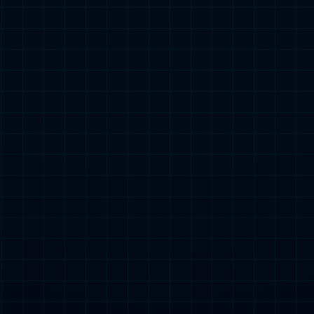
豪阵曝光，“后聚勒时代”正式开启
还沉浸在离愁别绪中时，多特蒙德高层却在赛场内外火速开启了
结束后的凌晨，多特蒙德已火速敲定两笔关键转会：
填补聚勒退役留下的巨大空当，多特蒙德已与萨尔茨堡红牛达成协
19岁、身高1米95的法国U19国脚中卫加杜。而聚勒此前曾透
加盟无疑“完美继承了他的衣钵”。
了留住本场打入处子球的18岁超新星伊纳西奥，多特蒙德准备
挖角，多特蒙德直接 “年薪翻五倍” ，将这名天才的年薪从15万
暴还在后面？
已官宣赛季末离队的布兰特与厄兹詹将自由身离开。更有重磅消
任加盟热刺，而俱乐部正在全球物色新的掌舵人即将水落石出。