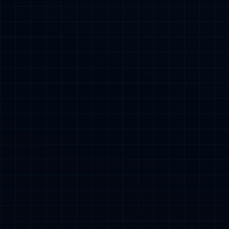
一场3-
看到了狂
对于一夜
留下你的
上一篇：德
相关文章